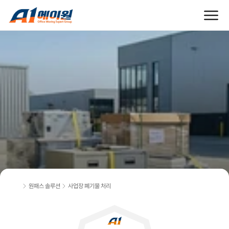
기
업
이
전
의
마
지
막
단
계
까
지
책
임
지
는
원
패
스
폐
기
물
처
리
솔
루
션
원패스 솔루션
사업장 폐기물 처리