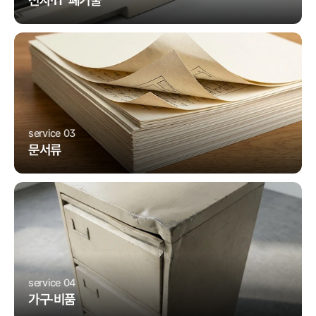
전자·IT 폐기물
service 03
문서류
service 04
가구·비품