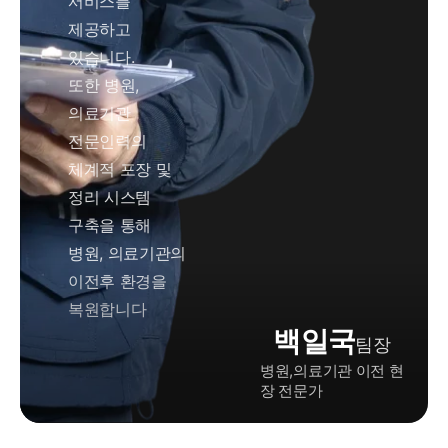
서비스를
제공하고
있습니다.
또한 병원,
의료기관
전문인력의
체계적 포장 및
정리 시스템
구축을 통해
병원, 의료기관의
이전후 환경을
복원합니다
백일국
팀장
병원,의료기관 이전 현
장 전문가