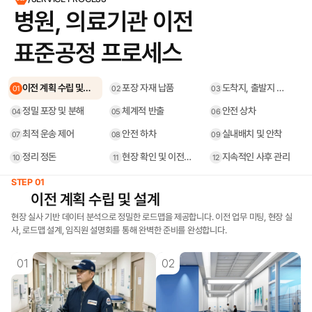
병원, 의료기관 이전

표준공정 프로세스
이전 계획 수립 및
포장 자재 납품
도착지, 출발지 건
01
02
03
설계
물보양
정밀 포장 및 분해
체계적 반출
안전 상차
04
05
06
최적 운송 제어
안전 하차
실내배치 및 안착
07
08
09
정리 정돈
현장 확인 및 이전
지속적인 사후 관리
10
11
12
종료
STEP 01
이전 계획 수립 및 설계
현장 실사 기반 데이터 분석으로 정밀한 로드맵을 제공합니다. 이전 업무 미팅, 현장 실
사, 로드맵 설계, 임직원 설명회를 통해 완벽한 준비를 완성합니다.
01
02