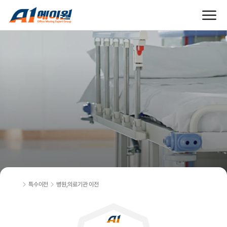
고
가
의
료
장
비
의
완
벽
한
기
능
복
원
,
환
자
의
안
전
까
지
생
각
하
는
정
밀
케
어
시
스
템
특수이전
병원,의료기관 이전