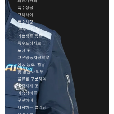
의료기관의
특수성을
고려하여
특수차량
(특수시약 및
의료샘플 등을
특수포장재로
포장 후
고온냉동차량으로
이동 등)의 활용
및 병원 내외부
물류를 구분하여
포장자재 및
이송장비를
구분하여
사용하는 클리닝