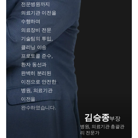
전문병원까지
의료기관 이전을
수행하며
의료장비 전문
기술팀의 투입,
클리닝 이송
프로토콜 준수,
환자 동선과
완벽히 분리된
이전으로 안전한
병원, 의료기관
이전을
완수하였습니다.
김승종
부장
병원, 의료기관 총괄관
리 전문가