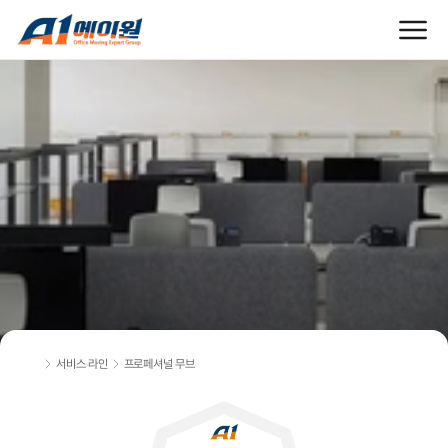
검
증
된
표
준
프
로
세
스
로
안
전
하
게
이
전
하
고
싶
을
때
,
프
로
페
셔
널
무
브
서비스 라인
프로페셔널 무브