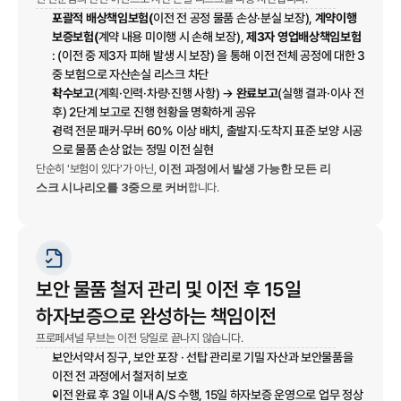
포괄적 배상책임보험(
이전 전 공정 물품 손상·분실 보장),
계약이행
보증보험(
계약 내용 미이행 시 손해 보장),
제3자 영업배상책임보험
: (이전 중 제3자 피해 발생 시 보장) 을 통해 이전 전체 공정에 대한 3
중 보험으로 자산손실 리스크 차단
착수보고
(계획·인력·차량·진행 사항) →
완료보고
(실행 결과·이사 전
후) 2단계 보고로 진행 현황을 명확하게 공유
경력 전문 패커·무버 60% 이상 배치, 출발지·도착지 표준 보양 시공
으로 물품 손상 없는 정밀 이전 실현
이전 과정에서 발생 가능한 모든 리
단순히 '보험이 있다'가 아닌,
스크 시나리오를 3중으로 커버
합니다.
보안 물품 철저 관리 및 이전 후 15일
하자보증으로 완성하는 책임이전
프로페셔널 무브는 이전 당일로 끝나지 않습니다.
보안서약서 징구, 보안 포장 · 선탑 관리로 기밀 자산과 보안물품을
이전 전 과정에서 철저히 보호
이전 완료 후 3일 이내 A/S 수행, 15일 하자보증 운영으로 업무 정상