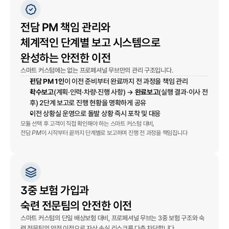
전담 PM 책임 관리와
체계적인 단계별 보고 시스템으로
완성하는 안전한 이전
스마트 커스텀에는 없는 프로페셔널 무브만의 관리 구조입니다.
전담 PM 1인
이 이전 준비부터 완료까지 전 과정을 책임 관리
착수보고
(계획·인력·차량·진행 사항) →
완료보고
(실행 결과·이사 전
후) 2단계 보고로 진행 현황을 명확하게 공유
이전 상황실 운영으로 돌발 상황 즉시 포착 및 대응
,
모듈
선택
후
고객이
직접
확인해야
하는
스마트
커스텀
대비
PM
전담
이
시작부터
끝까지
단계별로
보고하며
진행
전
과정을
책임집니다
3중 보험 가입과
숙련 전문팀의 안전한 이전
스마트 커스텀의 단일 배상보험 대비, 프로페셔널 무브는 3중 보험 구조와 숙
련 전문팀의 안전 이전으로 자산 손실 리스크를 다층 차단합니다.